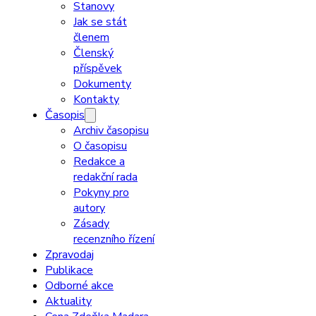
Stanovy
Jak se stát
členem
Členský
příspěvek
Dokumenty
Kontakty
Časopis
Archiv časopisu
O časopisu
Redakce a
redakční rada
Pokyny pro
autory
Zásady
recenzního řízení
Zpravodaj
Publikace
Odborné akce
Aktuality