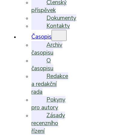
Členský
příspěvek
Dokumenty
Kontakty
Časopis
Archiv
časopisu
O
časopisu
Redakce
a redakční
rada
Pokyny
pro autory
Zásady
recenzního
řízení