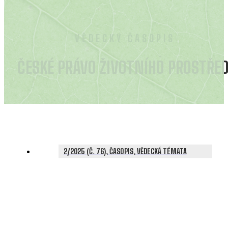
VĚDECKÝ ČASOPIS
ČESKÉ PRÁVO ŽIVOTNÍHO PROSTŘED
2/2025 (Č. 76), ČASOPIS, VĚDECKÁ TÉMATA