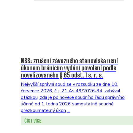
NSS: zrušení závazného stanoviska není
úkonem bránícím vydání povolení podle
novelizovaného § 65 odst. 1 s. ř. s.
Nejvyšší správní soud se v rozsudku ze dne 10.
července 2026, č. j. 21 As 49/2026‑34, zabýval
otázkou, zda je po novele soudního řádu správního
účinné od 1. ledna 2026 samostatně soudně
přezkoumatelný úkon,…
ČÍST VÍCE