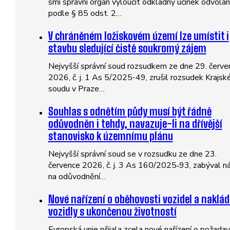
smí správní orgán vyloučit odkladný účinek odvolán
podle § 85 odst. 2…
V chráněném ložiskovém území lze umístit i
stavbu sledující čistě soukromý zájem
Nejvyšší správní soud rozsudkem ze dne 29. červe
2026, č. j. 1 As 5/2025-49, zrušil rozsudek Krajsk
soudu v Praze…
Souhlas s odnětím půdy musí být řádně
odůvodněn i tehdy, navazuje-li na dřívější
stanovisko k územnímu plánu
Nejvyšší správní soud se v rozsudku ze dne 23.
července 2026, č. j. 3 As 160/2025‑93, zabýval n
na odůvodnění…
Nové nařízení o oběhovosti vozidel a naklád
vozidly s ukončenou životností
Evropská unie přijala zcela nové nařízení o požadav