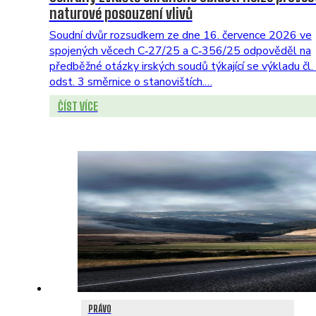
naturové posouzení vlivů
Soudní dvůr rozsudkem ze dne 16. července 2026 ve
spojených věcech C‑27/25 a C‑356/25 odpověděl na
předběžné otázky irských soudů týkající se výkladu čl.
odst. 3 směrnice o stanovištích.…
ČÍST VÍCE
PRÁVO