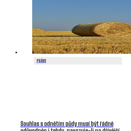
PRÁVO
Souhlas s odnětím půdy musí být řádně
odůvodněn i tehdy, navazuje-li na dřívější