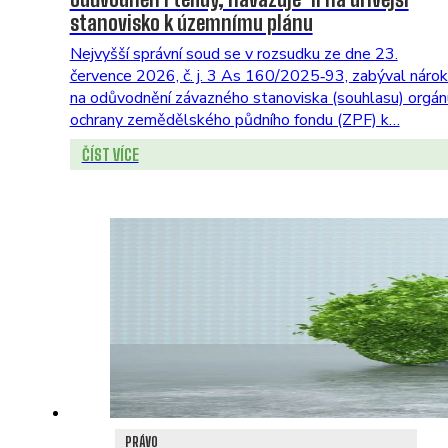
stanovisko k územnímu plánu
Nejvyšší správní soud se v rozsudku ze dne 23.
července 2026, č. j. 3 As 160/2025‑93, zabýval náro
na odůvodnění závazného stanoviska (souhlasu) orgán
ochrany zemědělského půdního fondu (ZPF) k…
ČÍST VÍCE
PRÁVO