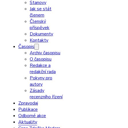
Stanovy
Jak se stát
členem
Členský
příspěvek
Dokumenty
Kontakty
Časopis
Archiv časopisu
O časopisu
Redakce a
redakční rada
Pokyny pro
autory
Zásady
recenzního řízení
Zpravodaj
Publikace
Odborné akce
Aktuality