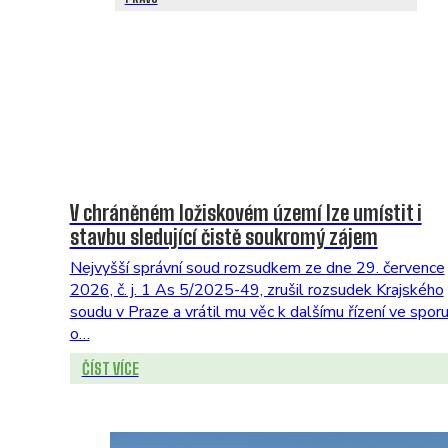
V chráněném ložiskovém území lze umístit i
stavbu sledující čistě soukromý zájem
Nejvyšší správní soud rozsudkem ze dne 29. července
2026, č. j. 1 As 5/2025-49, zrušil rozsudek Krajského
soudu v Praze a vrátil mu věc k dalšímu řízení ve spor
o…
ČÍST VÍCE