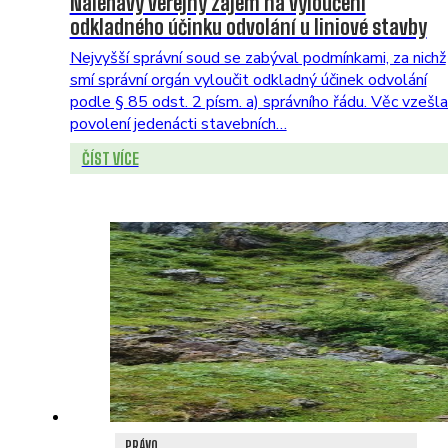
Naléhavý veřejný zájem na vyloučení
odkladného účinku odvolání u liniové stavby
Nejvyšší správní soud se zabýval podmínkami, za nichž
smí správní orgán vyloučit odkladný účinek odvolání
podle § 85 odst. 2 písm. a) správního řádu. Věc vzešla
povolení jedenácti stavebních…
ČÍST VÍCE
PRÁVO