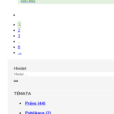
ČÍST VÍCE
1
2
3
…
8
→
Hledat
TÉMATA
Právo (44)
Publikace (2)