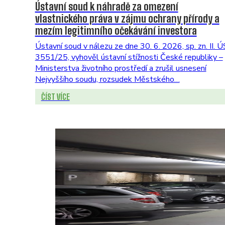
Ústavní soud k náhradě za omezení
vlastnického práva v zájmu ochrany přírody a
mezím legitimního očekávání investora
Ústavní soud v nálezu ze dne 30. 6. 2026, sp. zn. II. Ú
3551/25, vyhověl ústavní stížnosti České republiky –
Ministerstva životního prostředí a zrušil usnesení
Nejvyššího soudu, rozsudek Městského…
ČÍST VÍCE