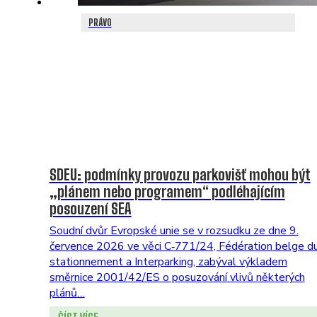
PRÁVO
SDEU: podmínky provozu parkovišť mohou být
„plánem nebo programem“ podléhajícím
posouzení SEA
Soudní dvůr Evropské unie se v rozsudku ze dne 9.
července 2026 ve věci C‑771/24, Fédération belge d
stationnement a Interparking, zabýval výkladem
směrnice 2001/42/ES o posuzování vlivů některých
plánů…