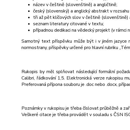
název v češtině (slovenštině) a angličtině;
český (slovenský) a anglický abstrakt v rozsah
tři až pět klíčových slov v češtině (slovenštině) 
seznam literatury citované v textu;
případnou dedikaci na vědecký projekt (v rámci n
Samotný text příspěvku může být i v jiném jazyce než
normostrany, příspěvky určené pro hlavní rubriku „Té
Rukopis by měl splňovat následující formální pož
Calibri, řádkování 1,5. Elektronická verze rukopisu
Preferovaná přípona souboru je .doc nebo .docx, případ
Poznámky v rukopisu je třeba číslovat průběžně a zař
Veškeré citace je třeba provádět v souladu s ČSN 