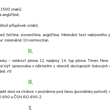
u 1500 znaků;
a angličtině;
ěhož příspěvek vznikl).
 čeština, slovenština, angličtina. Minimální text nabízeného p
ma“ minimálně 10 normostran.
III.
adavky – velikost písma 12, nadpisy 14, typ písma Times New
 musí být zpracována v některém z obecně dostupných tiskových 
ně .rtf.
IV.
adit dole na stránce v poznámce pod čarou (poznámky patové), ni
ISO 690 a ČSN ISO 690-2.
V.