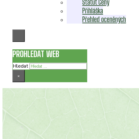
Statut Ceny
Přihláška
Přehled oceněných
PROHLEDAT WEB
Hledat
×