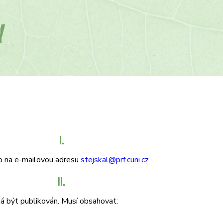
Y
I.
 to na e-mailovou adresu
stejskal@prf.cuni.cz
.
II.
má být publikován. Musí obsahovat: