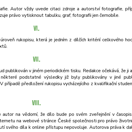
fie. Autor vždy uvede citaci zdroje a autorství fotografie, příp
zuje právo vytisknout tabulku, graf, fotografii jen černobíle.
VI.
roveň rukopisu, která je jedním z dílčích kritérií celkového h
xtů.
VII.
 publikován v jiném periodickém tisku. Redakce očekává, že ji 
některé podstatné výsledky již byly publikovány v jiné publ
řípadě předložení rukopisu vycházejícího z kvalifikační studen
VIII.
re autor na vědomí, že dílo bude po svém zveřejnění v časopi
ternetu na webové stránce České společnosti pro právo životníh
utí svého díla k online přístupu nepovoluje. Autorova práva k dal