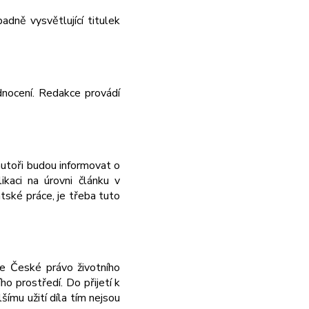
adně vysvětlující titulek
odnocení. Redakce provádí
autoři budou informovat o
ikaci na úrovni článku v
tské práce, je třeba tuto
se České právo životního
o prostředí. Do přijetí k
šímu užití díla tím nejsou