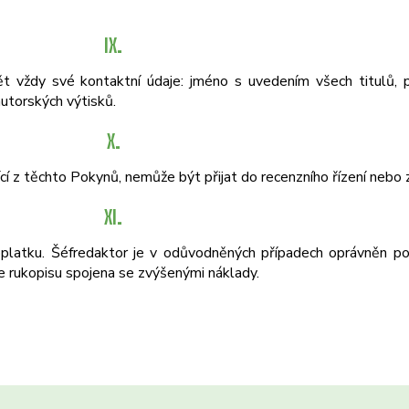
IX.
ět vždy své kontaktní údaje: jméno s uvedením všech titulů, 
autorských výtisků.
X.
ící z těchto Pokynů, nemůže být přijat do recenzního řízení nebo
XI.
platku. Šéfredaktor je v odůvodněných případech oprávněn pod
e rukopisu spojena se zvýšenými náklady.