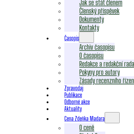
Jak se stát členem
Členský příspěvek
Dokumenty
Kontakty
Časopis
Archiv časopisu
O časopisu
Redakce a redakční rad
Pokyny pro autory
Zásady recenzního řízen
Zpravodaj
Publikace
Odborné akce
Aktuality
Cena Zdeňka Madara
O ceně