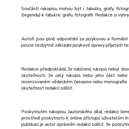
Součástí rukopisu mohou být i tabulky, grafy, fotogra
(legendu) k tabulce, grafu, fotografii. Redakce si vyhra
Autoři jsou plně odpovědní za jazykovou a formální ú
pouze nezbytné základní jazykové úpravy přijatých te
Redakce předpokládá, že nabízený rukopis nebyl dosud
skutečnosti, že celý rukopis nebo jeho část nebo 
recenzovaném vědeckém časopise nebo monografie. V p
skutečnost redakci sdělit.
Poskytnutím rukopisu (autorského díla) redakci be
prostředí poskytnuto k online přístupu uživatelům In
publikaci je autor oprávněn redakci sdělit, že poskytn