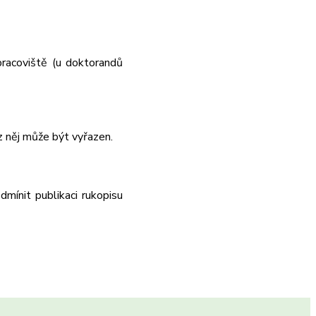
pracoviště (u doktorandů
 z něj může být vyřazen.
mínit publikaci rukopisu