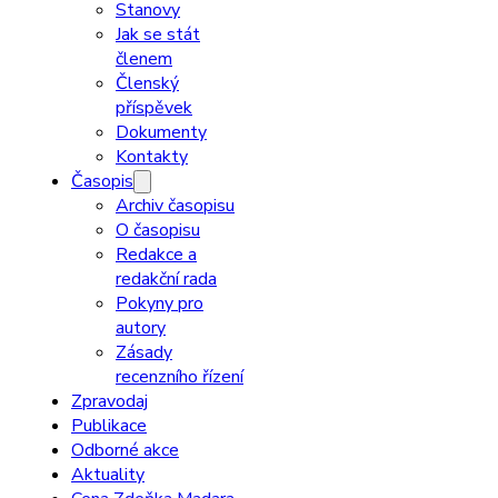
Stanovy
Jak se stát
členem
Členský
příspěvek
Dokumenty
Kontakty
Časopis
Archiv časopisu
O časopisu
Redakce a
redakční rada
Pokyny pro
autory
Zásady
recenzního řízení
Zpravodaj
Publikace
Odborné akce
Aktuality