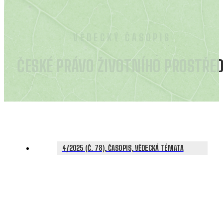
VĚDECKÝ ČASOPIS
ČESKÉ PRÁVO ŽIVOTNÍHO PROSTŘED
4/2025 (Č. 78), ČASOPIS, VĚDECKÁ TÉMATA