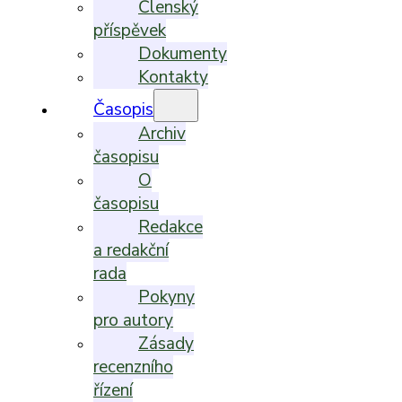
Členský
příspěvek
Dokumenty
Kontakty
Časopis
Archiv
časopisu
O
časopisu
Redakce
a redakční
rada
Pokyny
pro autory
Zásady
recenzního
řízení