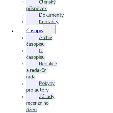
Členský
příspěvek
Dokumenty
Kontakty
Časopis
Archiv
časopisu
O
časopisu
Redakce
a redakční
rada
Pokyny
pro autory
Zásady
recenzního
řízení