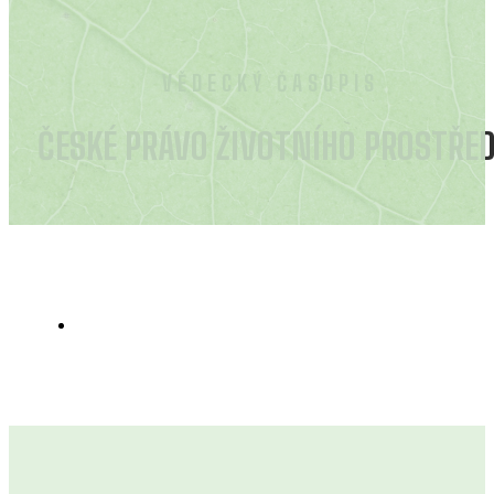
VĚDECKÝ ČASOPIS
ČESKÉ PRÁVO ŽIVOTNÍHO PROSTŘED