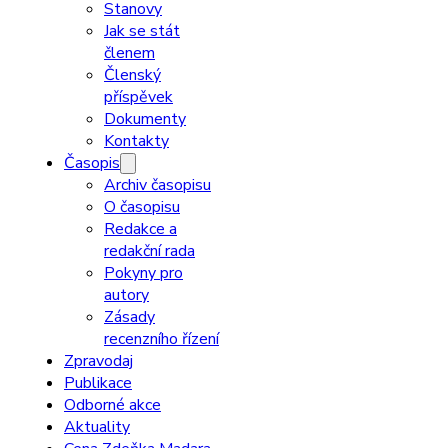
Stanovy
Jak se stát
členem
Členský
příspěvek
Dokumenty
Kontakty
Časopis
Archiv časopisu
O časopisu
Redakce a
redakční rada
Pokyny pro
autory
Zásady
recenzního řízení
Zpravodaj
Publikace
Odborné akce
Aktuality