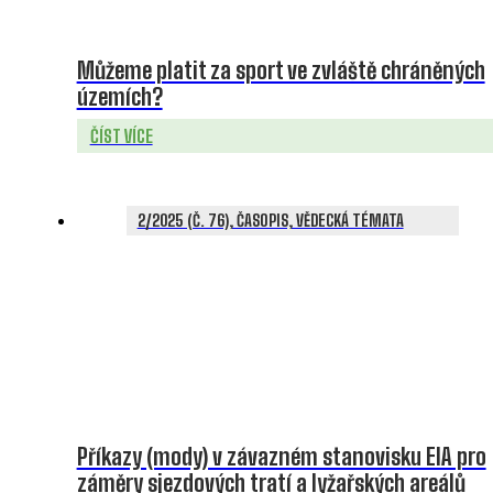
Můžeme platit za sport ve zvláště chráněných
územích?
ČÍST VÍCE
2/2025 (Č. 76), ČASOPIS, VĚDECKÁ TÉMATA
Příkazy (mody) v závazném stanovisku EIA pro
záměry sjezdových tratí a lyžařských areálů