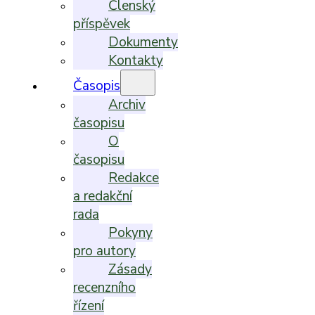
Členský
příspěvek
Dokumenty
Kontakty
Časopis
Archiv
časopisu
O
časopisu
Redakce
a redakční
rada
Pokyny
pro autory
Zásady
recenzního
řízení