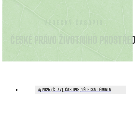
VĚDECKÝ ČASOPIS
ČESKÉ PRÁVO ŽIVOTNÍHO PROSTŘED
3/2025 (Č. 77), ČASOPIS, VĚDECKÁ TÉMATA