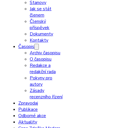
Stanovy
Jak se stát
členem
Členský
příspěvek
Dokumenty
Kontakty
Časopis
Archiv časopisu
O časopisu
Redakce a
redakční rada
Pokyny pro
autory
Zásady
recenzního řízení
Zpravodaj
Publikace
Odborné akce
Aktuality