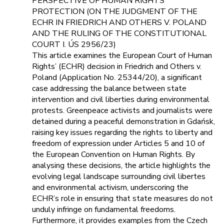
PERSPECTIVE OF HUMAN RIGHTS
PROTECTION (ON THE JUDGMENT OF THE
ECHR IN FRIEDRICH AND OTHERS V. POLAND
AND THE RULING OF THE CONSTITUTIONAL
COURT I. ÚS 2956/23)
This article examines the European Court of Human
Rights’ (ECHR) decision in Friedrich and Others v.
Poland (Application No. 25344/20), a significant
case addressing the balance between state
intervention and civil liberties during environmental
protests. Greenpeace activists and journalists were
detained during a peaceful demonstration in Gdańsk,
raising key issues regarding the rights to liberty and
freedom of expression under Articles 5 and 10 of
the European Convention on Human Rights. By
analysing these decisions, the article highlights the
evolving legal landscape surrounding civil libertes
and environmental activism, underscoring the
ECHR’s role in ensuring that state measures do not
unduly infringe on fundamental freedoms.
Furthermore, it provides examples from the Czech