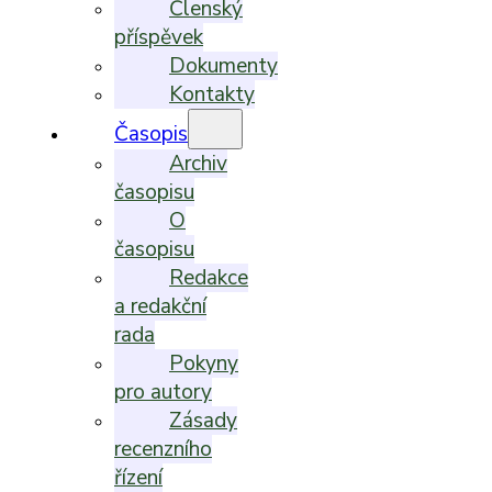
Členský
příspěvek
Dokumenty
Kontakty
Časopis
Archiv
časopisu
O
časopisu
Redakce
a redakční
rada
Pokyny
pro autory
Zásady
recenzního
řízení