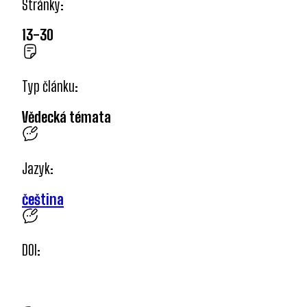
Stránky:
13-30
Typ článku:
Vědecká témata
Jazyk:
čeština
DOI: