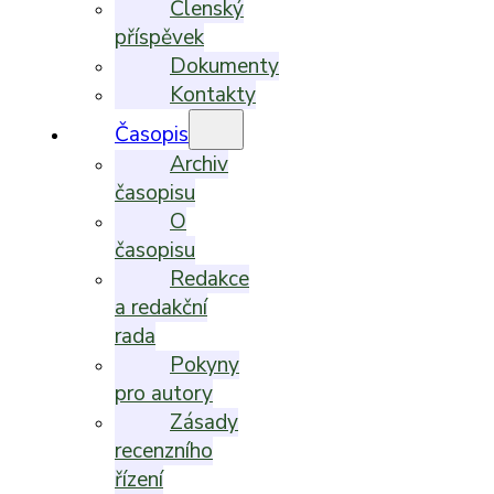
Členský
příspěvek
Dokumenty
Kontakty
Časopis
Archiv
časopisu
O
časopisu
Redakce
a redakční
rada
Pokyny
pro autory
Zásady
recenzního
řízení