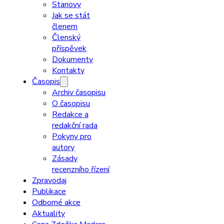
Stanovy
Jak se stát
členem
Členský
příspěvek
Dokumenty
Kontakty
Časopis
Archiv časopisu
O časopisu
Redakce a
redakční rada
Pokyny pro
autory
Zásady
recenzního řízení
Zpravodaj
Publikace
Odborné akce
Aktuality