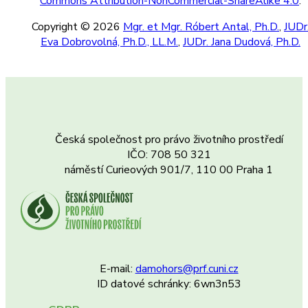
Commons Attribution-NonCommercial-ShareAlike 4.0
.
Copyright © 2026
Mgr. et Mgr. Róbert Antal, Ph.D.
,
JUDr
Eva Dobrovolná, Ph.D., LL.M.
,
JUDr. Jana Dudová, Ph.D.
Česká společnost pro právo životního prostředí
IČO: 708 50 321
náměstí Curieových 901/7, 110 00 Praha 1
E-mail:
damohors@prf.cuni.cz
ID datové schránky: 6wn3n53