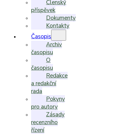
Členský
příspěvek
Dokumenty
Kontakty
Časopis
Archiv
časopisu
O
časopisu
Redakce
a redakční
rada
Pokyny
pro autory
Zásady
recenzního
řízení