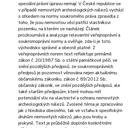
speciální právní úpravu nemají. V České republice se
v případě nemovitých archeologických nálezů vychází
s ohledem na normy soukromého práva zpravidla z
toho, že jsou nemovitou věcí patřící vlastníkovi
pozemku, na kterém se nacházejí. Článek
prozkoumává a analyzuje relevantní veřejnoprávní a
soukromoprávní normy a ověřuje, zda-li je toto
východisko správné a obecně platné. Z
veřejnoprávních norem text reflektuje primárně
zákon č. 20/1987 Sb. o státní památkové péči, ve
znění pozdějších předpisů, ze soukromoprávních
předpisů je pozornost věnována nejen aktuálnímu
občanskému zákoníku, zákon č. 89/2012 Sb.,
občanský zákoník, ve znění pozdějších předpisů, ale
také starším předpisům, které mohou mít
potenciální vliv na vlastnictví a ochranu nemovitých
archeologických nálezů. Zvolené téma je zpracováno
jak z hlediska obecného, tak ve vztahu k specifickým
druhům nemovitých nálezů, jako jsou hroby a
jeskyně. Text je průběžně doplněn konkrétními