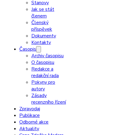
Stanovy
Jak se stát
členem
Členský
příspěvek
Dokumenty
Kontakty
Časopis
Archiv časopisu
O časopisu
Redakce a
redakční rada
Pokyny pro
autory
Zásady
recenzního řízení
Zpravodaj
Publikace
Odborné akce
Aktuality