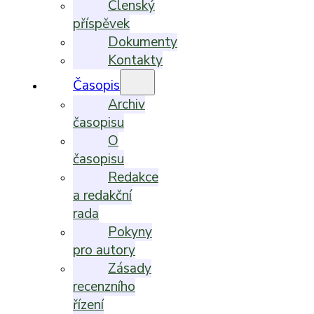
Členský
příspěvek
Dokumenty
Kontakty
Časopis
Archiv
časopisu
O
časopisu
Redakce
a redakční
rada
Pokyny
pro autory
Zásady
recenzního
řízení