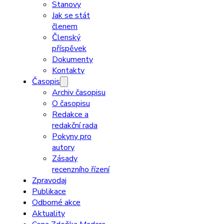
Stanovy
Jak se stát
členem
Členský
příspěvek
Dokumenty
Kontakty
Časopis
Archiv časopisu
O časopisu
Redakce a
redakční rada
Pokyny pro
autory
Zásady
recenzního řízení
Zpravodaj
Publikace
Odborné akce
Aktuality