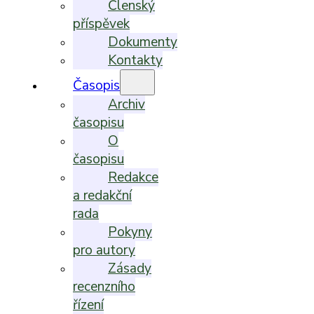
Členský
příspěvek
Dokumenty
Kontakty
Časopis
Archiv
časopisu
O
časopisu
Redakce
a redakční
rada
Pokyny
pro autory
Zásady
recenzního
řízení