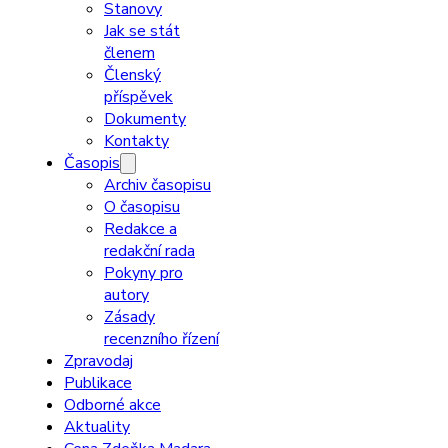
Stanovy
Jak se stát
členem
Členský
příspěvek
Dokumenty
Kontakty
Časopis
Archiv časopisu
O časopisu
Redakce a
redakční rada
Pokyny pro
autory
Zásady
recenzního řízení
Zpravodaj
Publikace
Odborné akce
Aktuality