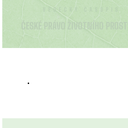
VĚDECKÝ ČASOPIS
ČESKÉ PRÁVO ŽIVOTNÍHO PROST