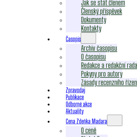
Jak se stát členem
Členský příspěvek
Dokumenty
Kontakty
Časopis
Archiv časopisu
O časopisu
Redakce a redakční rad
Pokyny pro autory
Zásady recenzního řízen
Zpravodaj
Publikace
Odborné akce
Aktuality
Cena Zdeňka Madara
O ceně