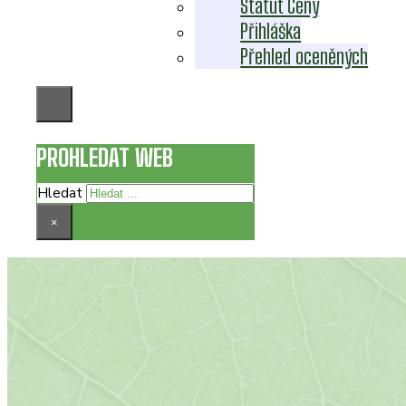
Statut Ceny
Přihláška
Přehled oceněných
PROHLEDAT WEB
Hledat
×