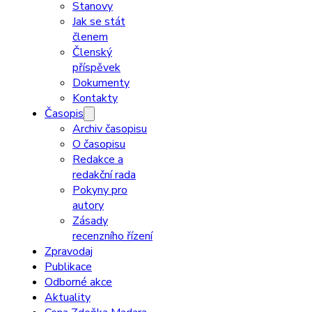
Stanovy
Jak se stát
členem
Členský
příspěvek
Dokumenty
Kontakty
Časopis
Archiv časopisu
O časopisu
Redakce a
redakční rada
Pokyny pro
autory
Zásady
recenzního řízení
Zpravodaj
Publikace
Odborné akce
Aktuality