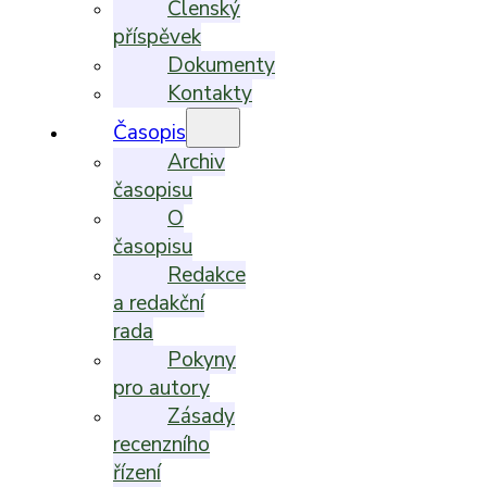
Členský
příspěvek
Dokumenty
Kontakty
Časopis
Archiv
časopisu
O
časopisu
Redakce
a redakční
rada
Pokyny
pro autory
Zásady
recenzního
řízení