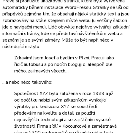
Právě si prohlížíte ukázkovou stránku, která byla vytvořena
automaticky během instalace WordPressu. Stránky se liší od
příspěvků zejména tím, že obsahují nějaký statický text a jsou
zobrazovány na stále stejném místě webu (u většiny šablon
jde o navigační menu). Lidé obvykle nejdříve vytvářejí základní
informační stránky, kde se představí návštěvníkům webu a
seznámí je se svými záměry. Může to být např. něco v
následujícím stylu:
Zdravím! Jsem Josef a bydlím v Plzni. Pracuji jako
řidič autobusu a po nocích bloguji o, alespoň dle
mého, zajímavých věcech…
…a nebo něco takového:
Společnost XYZ byla založena v roce 1989 a již
od počátku nabízí svým zákazníkům vynikající
výrobky pro kedsicosi. XYZ se soustředí
především na kvalitu a detail za použití
nejnovějších technologií a se zajištěním vysoké
životnosti. Firma sídlí v Kocourkově a zaměstnává
více než 300 profesionálů ve různých oblastech.