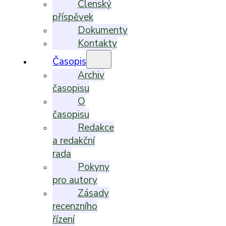
Členský
příspěvek
Dokumenty
Kontakty
Časopis
Archiv
časopisu
O
časopisu
Redakce
a redakční
rada
Pokyny
pro autory
Zásady
recenzního
řízení