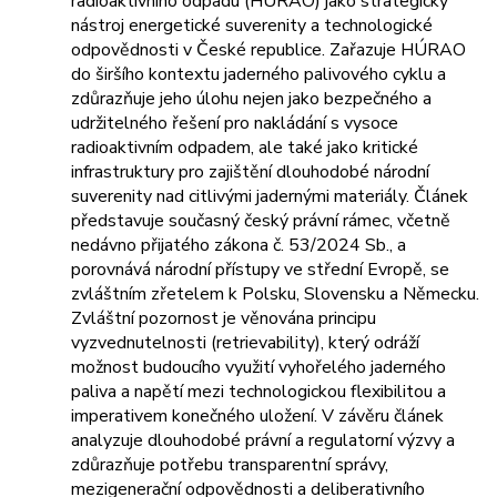
radioaktivního odpadu (HÚRAO) jako strategický
nástroj energetické suverenity a technologické
odpovědnosti v České republice. Zařazuje HÚRAO
do širšího kontextu jaderného palivového cyklu a
zdůrazňuje jeho úlohu nejen jako bezpečného a
udržitelného řešení pro nakládání s vysoce
radioaktivním odpadem, ale také jako kritické
infrastruktury pro zajištění dlouhodobé národní
suverenity nad citlivými jadernými materiály. Článek
představuje současný český právní rámec, včetně
nedávno přijatého zákona č. 53/2024 Sb., a
porovnává národní přístupy ve střední Evropě, se
zvláštním zřetelem k Polsku, Slovensku a Německu.
Zvláštní pozornost je věnována principu
vyzvednutelnosti (retrievability), který odráží
možnost budoucího využití vyhořelého jaderného
paliva a napětí mezi technologickou flexibilitou a
imperativem konečného uložení. V závěru článek
analyzuje dlouhodobé právní a regulatorní výzvy a
zdůrazňuje potřebu transparentní správy,
mezigenerační odpovědnosti a deliberativního