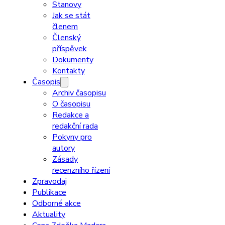
Stanovy
Jak se stát
členem
Členský
příspěvek
Dokumenty
Kontakty
Časopis
Archiv časopisu
O časopisu
Redakce a
redakční rada
Pokyny pro
autory
Zásady
recenzního řízení
Zpravodaj
Publikace
Odborné akce
Aktuality