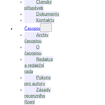
Členský
příspěvek
Dokumenty
Kontakty
Časopis
Archiv
časopisu
O
časopisu
Redakce
a redakční
rada
Pokyny
pro autory
Zásady
recenzního
řízení