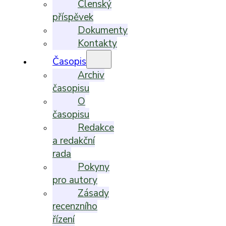
Členský
příspěvek
Dokumenty
Kontakty
Časopis
Archiv
časopisu
O
časopisu
Redakce
a redakční
rada
Pokyny
pro autory
Zásady
recenzního
řízení