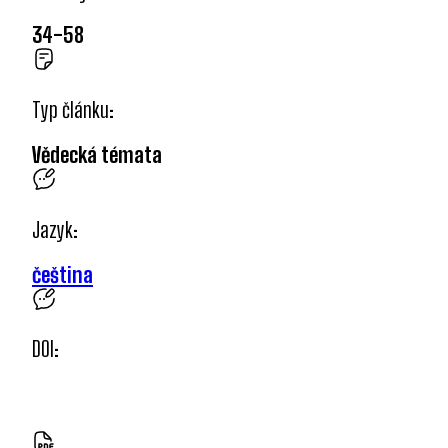
34-58
Typ článku:
Vědecká témata
Jazyk:
čeština
DOI: