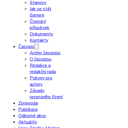
Stanovy
Jak se stát
členem
Členský
příspěvek
Dokumenty
Kontakty
Časopis
Archiv časopisu
O časopisu
Redakce a
redakční rada
Pokyny pro
autory
Zásady
recenzního řízení
Zpravodaj
Publikace
Odborné akce
Aktuality