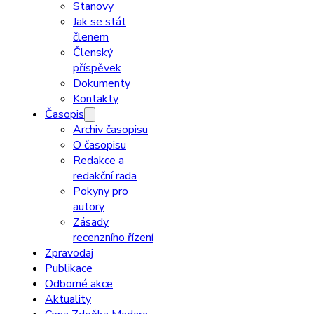
Stanovy
Jak se stát
členem
Členský
příspěvek
Dokumenty
Kontakty
Časopis
Archiv časopisu
O časopisu
Redakce a
redakční rada
Pokyny pro
autory
Zásady
recenzního řízení
Zpravodaj
Publikace
Odborné akce
Aktuality