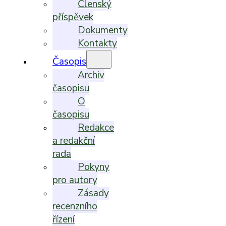
Členský
příspěvek
Dokumenty
Kontakty
Časopis
Archiv
časopisu
O
časopisu
Redakce
a redakční
rada
Pokyny
pro autory
Zásady
recenzního
řízení