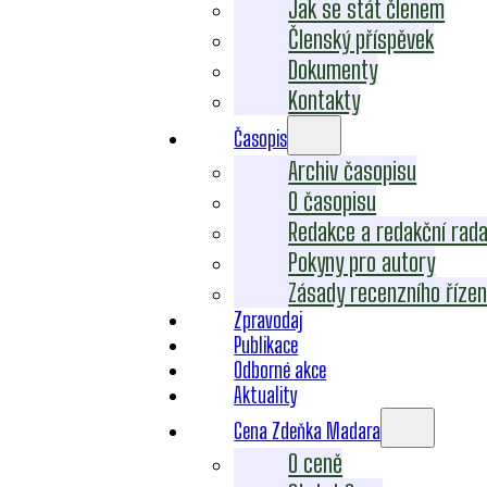
Jak se stát členem
Členský příspěvek
Dokumenty
Kontakty
Časopis
Archiv časopisu
O časopisu
Redakce a redakční rad
Pokyny pro autory
Zásady recenzního řízen
Zpravodaj
Publikace
Odborné akce
Aktuality
Cena Zdeňka Madara
O ceně