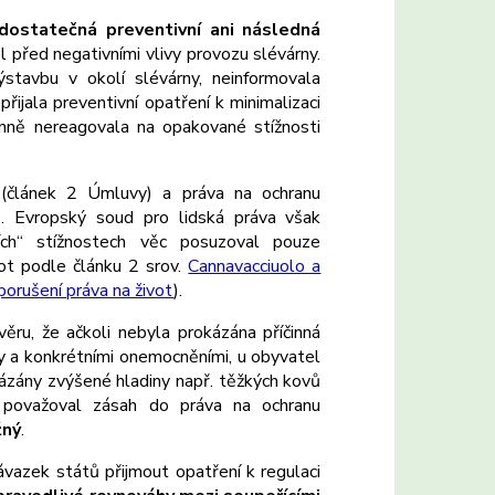
 dostatečná preventivní ani následná
 před negativními vlivy provozu slévárny.
ýstavbu v okolí slévárny, neinformovala
řijala preventivní opatření k minimalizaci
činně nereagovala na opakované stížnosti
t (článek 2 Úmluvy) a práva na ochranu
. Evropský soud pro lidská práva však
ích“ stížnostech věc posuzoval pouze
ot podle článku 2 srov.
Cannavacciuolo a
 porušení práva na život
).
ru, že ačkoli nebyla prokázána příčinná
y a konkrétními onemocněními, u obyvatel
okázány zvýšené hladiny např. těžkých kovů
 považoval zásah do práva na ochranu
žný
.
vazek států přijmout opatření k regulaci