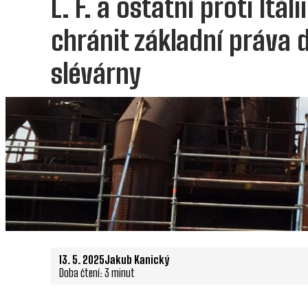
L. F. a ostatní proti Itál
chránit základní práva
slévárny
13. 5. 2025
Jakub Kanický
Doba čtení: 3 minut