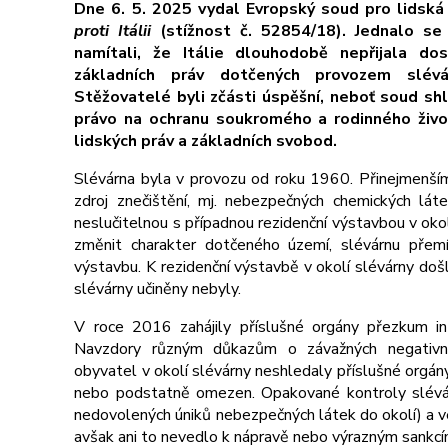
Dne 6. 5. 2025 vydal Evropský soud pro lidská
proti Itálii
(stížnost č. 52854/18). Jednalo se 
namítali, že Itálie dlouhodobě nepřijala do
základních práv dotčených provozem
slév
Stěžovatelé byli zčásti úspěšní, neboť soud shle
právo na ochranu soukromého a rodinného živ
lidských práv a základních svobod.
Slévárna byla v provozu od roku 1960. Přinejmenš
zdroj znečištění, mj. nebezpečných chemických lát
neslučitelnou s případnou rezidenční výstavbou v oko
změnit charakter dotčeného území, slévárnu přemí
výstavbu. K rezidenční výstavbě v okolí slévárny doš
slévárny učiněny nebyly.
V roce 2016 zahájily příslušné orgány přezkum in
Navzdory různým důkazům o závažných negativníc
obyvatel v okolí slévárny neshledaly příslušné orgán
nebo podstatně omezen. Opakované kontroly slévár
nedovolených úniků nebezpečných látek do okolí) a ve v
avšak ani to nevedlo k nápravě nebo výrazným sankcí