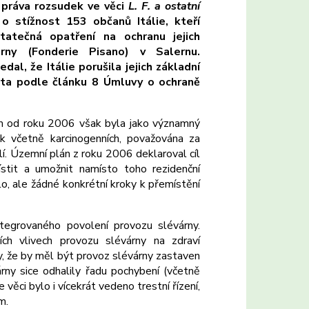
 práva rozsudek ve věci
L. F. a ostatní
o stížnost 153 občanů Itálie, kteří
statečná opatření na ochranu jejich
árny (Fonderie Pisano) v Salernu
.
dal, že Itálie porušila jejich základní
ota podle článku 8 Úmluvy o ochraně
ím od roku 2006 však byla jako významný
ek včetně karcinogenních, považována za
lí. Územní plán z roku 2006 deklaroval cíl
stit a umožnit namísto toho rezidenční
lo, ale žádné konkrétní kroky k přemístění
tegrovaného povolení provozu slévárny.
h vlivech provozu slévárny na zdraví
y, že by měl být provoz slévárny zastaven
ny sice odhalily řadu pochybení (včetně
ěci bylo i vícekrát vedeno trestní řízení,
m.