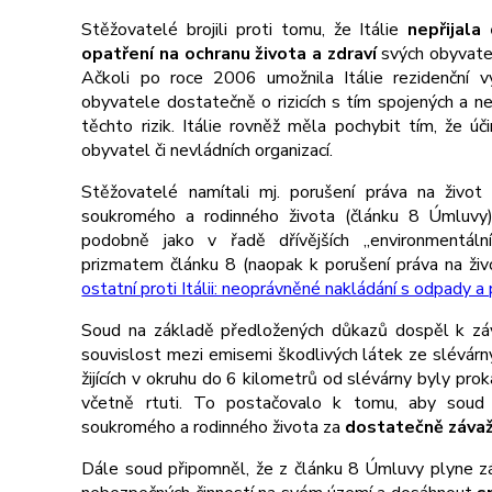
Stěžovatelé brojili proti tomu, že Itálie
nepřijala
opatření na ochranu života a zdraví
svých obyvatel
Ačkoli po roce 2006 umožnila Itálie rezidenční v
obyvatele dostatečně o rizicích s tím spojených a nep
těchto rizik. Itálie rovněž měla pochybit tím, že ú
obyvatel či nevládních organizací.
Stěžovatelé namítali mj. porušení práva na živo
soukromého a rodinného života (článku 8 Úmluvy)
podobně jako v řadě dřívějších „environmentáln
prizmatem článku 8 (naopak k porušení práva na živ
ostatní proti Itálii: neoprávněné nakládání s odpady a
Soud na základě předložených důkazů dospěl k závě
souvislost mezi emisemi škodlivých látek ze slévárn
žijících v okruhu do 6 kilometrů od slévárny byly pr
včetně rtuti. To postačovalo k tomu, aby soud
soukromého a rodinného života za
dostatečně záva
Dále soud připomněl, že z článku 8 Úmluvy plyne zá