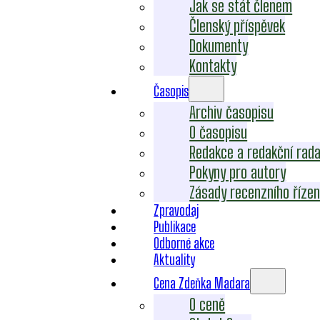
Jak se stát členem
Členský příspěvek
Dokumenty
Kontakty
Časopis
Archiv časopisu
O časopisu
Redakce a redakční rad
Pokyny pro autory
Zásady recenzního řízen
Zpravodaj
Publikace
Odborné akce
Aktuality
Cena Zdeňka Madara
O ceně