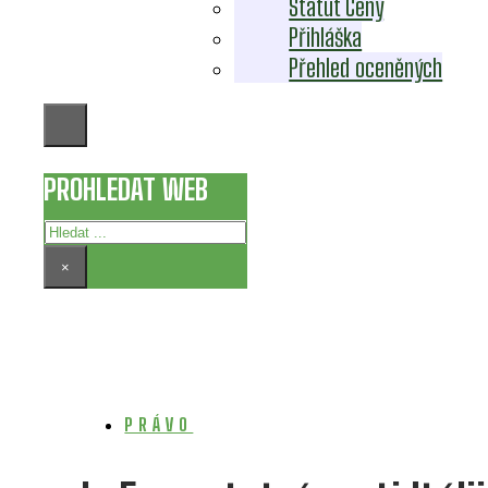
Statut Ceny
Přihláška
Přehled oceněných
PROHLEDAT WEB
Hledat
×
PRÁVO