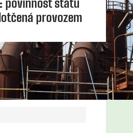
ii: povinnost státu
 dotčená provozem