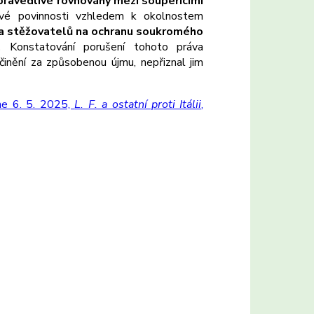
pravedlivé rovnováhy mezi soupeřícími
své povinnosti vzhledem k okolnostem
va stěžovatelů na ochranu soukromého
.
Konstatování porušení tohoto práva
inění za způsobenou újmu, nepřiznal jim
ne 6. 5. 2025,
L. F. a ostatní proti Itálii
,