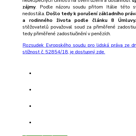
nebezpečných činností na svém území a dosáhnout
s
zájmy
. Podle názoru soudu přitom Itálie této 
nedostála.
Došlo tedy k porušení základního prá
a rodinného života podle článku 8 Úmluvy
stěžovatelů považoval soud za přiměřené zadostiuč
tedy přiměřené zadostiučinění v penězích.
Rozsudek Evropského soudu pro lidská práva ze d
stížnost č. 52854/18, je dostupný zde.